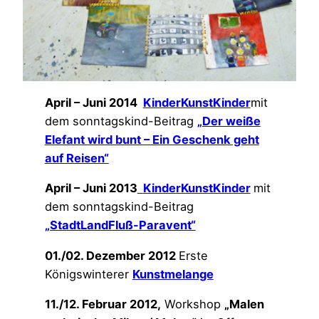
April – Juni 2014
KinderKunstKinder
mit
dem sonntagskind-Beitrag
„Der weiße
Elefant wird bunt – Ein Geschenk geht
auf Reisen“
April – Juni 2013
KinderKunstKinder
mit
dem sonntagskind-Beitrag
„StadtLandFluß-Paravent“
01./02. Dezember 2012
Erste
Königswinterer
Kunstmelange
11./12. Februar 2012,
Workshop
„Malen